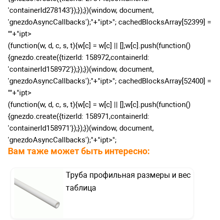
'containerId278143'});});})(window, document,
'gnezdoAsyncCallbacks');
"+"ipt>"; cachedBlocksArray[52399] =
"
"+"ipt>
(function(w, d, c, s, t){w[c] = w[c] || [];w[c].push(function()
{gnezdo.create({tizerId: 158972,containerId:
'containerId158972'});});})(window, document,
'gnezdoAsyncCallbacks');
"+"ipt>"; cachedBlocksArray[52400] =
"
"+"ipt>
(function(w, d, c, s, t){w[c] = w[c] || [];w[c].push(function()
{gnezdo.create({tizerId: 158971,containerId:
'containerId158971'});});})(window, document,
'gnezdoAsyncCallbacks');
"+"ipt>";
Вам таже может быть интересно:
Труба профильная размеры и вес
таблица