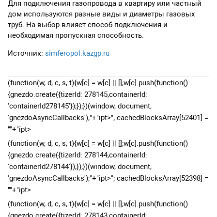
Для подключения газопровода в квартиру или частный
дом используются разные виды и диаметры газовых
труб. На выбор влияет способ подключения и
необходимая пропускная способность.
Источник:
simferopol.kazgp.ru
(function(w, d, c, s, t){w[c] = w[c] || [];w[c].push(function()
{gnezdo.create({tizerId: 278145,containerId:
'containerId278145'});});})(window, document,
'gnezdoAsyncCallbacks');
"+"ipt>"; cachedBlocksArray[52401] =
"
"+"ipt>
(function(w, d, c, s, t){w[c] = w[c] || [];w[c].push(function()
{gnezdo.create({tizerId: 278144,containerId:
'containerId278144'});});})(window, document,
'gnezdoAsyncCallbacks');
"+"ipt>"; cachedBlocksArray[52398] =
"
"+"ipt>
(function(w, d, c, s, t){w[c] = w[c] || [];w[c].push(function()
{gnezdo.create({tizerId: 278143,containerId: