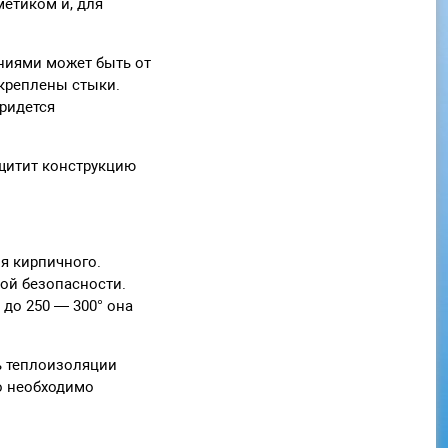
метиком и, для
ниями может быть от
скреплены стыки.
придется
щитит конструкцию
я кирпичного.
ой безопасности.
 до 250 — 300° она
ь теплоизоляции
о необходимо