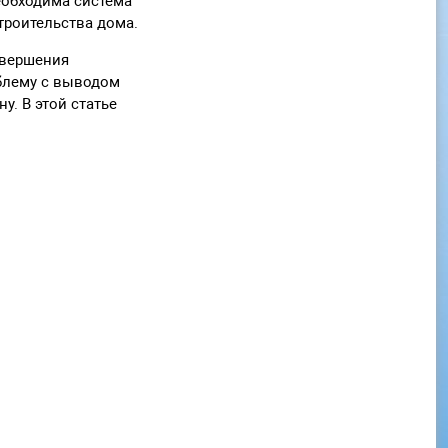
еобходима система
троительства дома.
авершения
облему с выводом
у. В этой статье