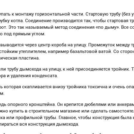
пать к монтажу горизонтальной части. Стартовую трубу (без у
убку котла. Соединение производится так, чтобы стартовая тр
орот. Это так называемый метод соединения «по дыму». Все
го под прямым углом.
 выводится через центр короба на улицу. Промежуток между 
стойким утеплителем, например базальтовой ватой. Со стор
ическая пластина.
ели трубу дымохода на улицу, к ней присоединяется тройник.
ора и удаления конденсата.
ь которая скапливается внизу тройника токсична и очень опа
м.
едь опорного кронштейна. Он крепится дюбелями или анкера
жно купить в строительном магазине или сделать самостояте
ка или профильной трубы. Главное, чтобы конструкция была 
опираться вся конструкция дымохода.