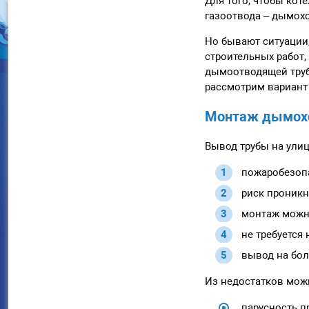
Для того, чтобы кот
газоотвода – дымохо
Но бывают ситуации
строительных работ,
дымоотводящей трубы
рассмотрим вариант 
Монтаж дымохо
Вывод трубы на улиц
пожаробезоп
риск проникн
монтаж можн
не требуется
вывод на бол
Из недостатков мож
парусность п