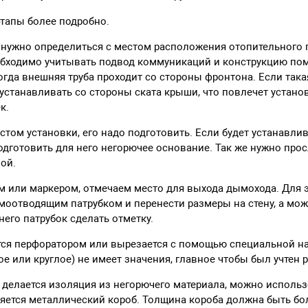
этапы более подробно.
нужно определиться с местом расположения отопительного пр
еобходимо учитывать подвод коммуникаций и конструкцию п
когда внешняя труба проходит со стороны фронтона. Если така
устанавливать со стороны ската крыши, что повлечет устан
к.
том установки, его надо подготовить. Если будет устанавли
одготовить для него негорючее основание. Так же нужно прос
ой.
ом или маркером, отмечаем место для выхода дымохода. Для 
моотводящим патрубком и перенести размеры на стену, а мож
него патрубок сделать отметку.
тся перфоратором или вырезается с помощью специальной н
ое или круглое) не имеет значения, главное чтобы был учтен 
 делается изоляция из негорючего материала, можно исполь
вляется металлический короб. Толщина короба должна быть б