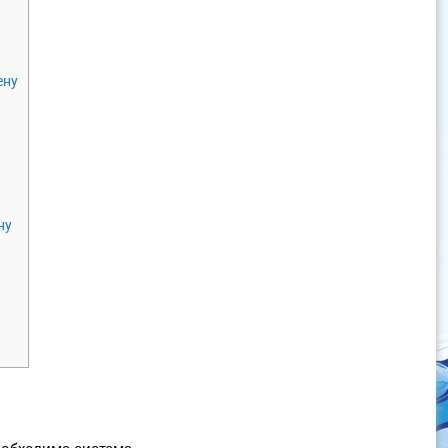
ену
ну