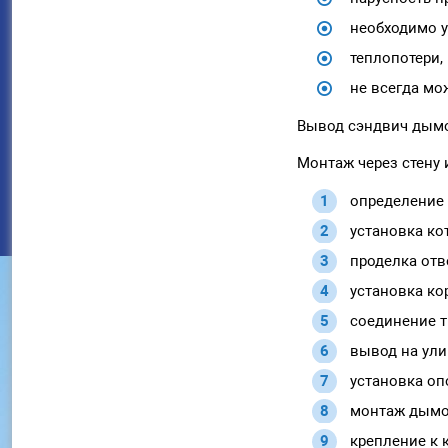
необходимо у
теплопотери,
не всегда мо
Вывод сэндвич дымо
Монтаж через стену 
определение 
установка кот
проделка отве
установка ко
соединение т
вывод на ули
установка оп
монтаж дымо
крепление к 