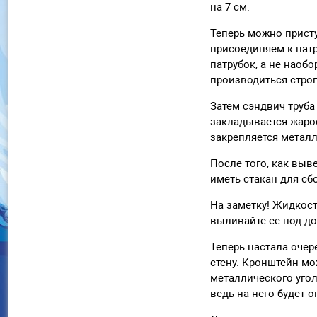
на 7 см.
Теперь можно присту
присоединяем к патр
патрубок, а не наоб
производиться стро
Затем сэндвич труба
закладывается жаро
закрепляется металл
После того, как выв
иметь стакан для сб
На заметку! Жидкост
выливайте ее под до
Теперь настала очер
стену. Кронштейн мо
металлического угол
ведь на него будет 