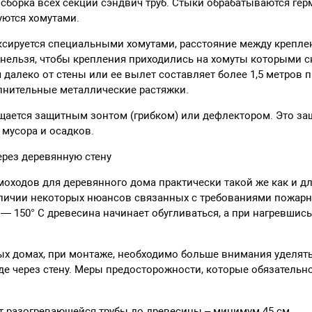
сборка всех секций сэндвич труб. Стыки обрабатываются гер
уются хомутами.
ксируется специальными хомутами, расстояние между крепле
е нельзя, чтобы крепления приходились на хомуты которыми 
я далеко от стены или ее вылет составляет более 1,5 метров 
лнительные металлические растяжки.
щается защитным зонтом (грибком) или дефлектором. Это за
 мусора и осадков.
рез деревянную стену
оходов для деревянного дома практически такой же как и дл
аличии некоторых нюансов связанных с требованиями пожарн
 — 150° С древесина начинает обугливаться, а при нагревшись
ых домах, при монтаже, необходимо больше внимания уделят
де через стену. Меры предосторожности, которые обязательн
т разогревающейся трубы до древесины – минимум 45 см.