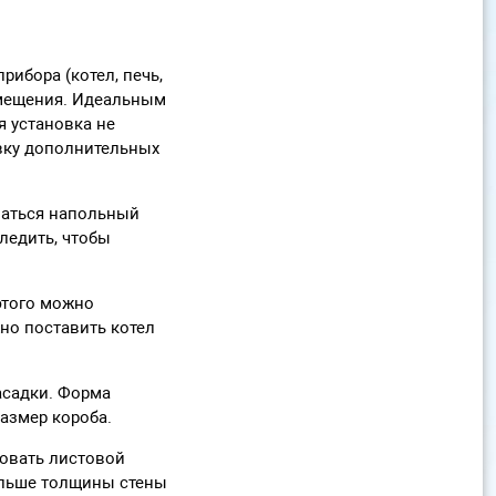
ибора (котел, печь,
омещения. Идеальным
я установка не
овку дополнительных
ваться напольный
ледить, чтобы
этого можно
но поставить котел
асадки. Форма
размер короба.
зовать листовой
ольше толщины стены