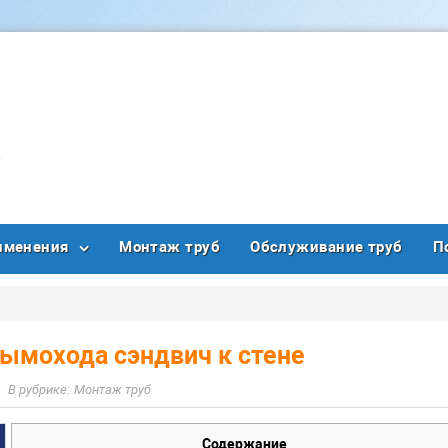
именения
Монтаж труб
Обслуживание труб
П
ымохода сэндвич к стене
Монтаж труб
Содержание