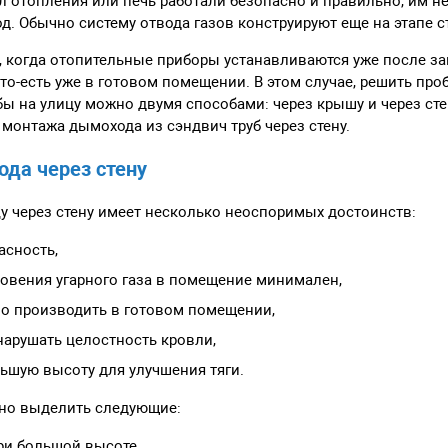
ел отопления или печь работали безопасно и правильно, им н
д. Обычно систему отвода газов конструируют еще на этапе с
, когда отопительные приборы устанавливаются уже после з
 то-есть уже в готовом помещении. В этом случае, решить пр
 на улицу можно двумя способами: через крышу и через стен
монтажа дымохода из сэндвич труб через стену.
да через стену
у через стену имеет несколько неоспоримых достоинств:
асность,
овения угарного газа в помещение минимален,
о производить в готовом помещении,
 нарушать целостность кровли,
ьшую высоту для улучшения тяги.
но выделить следующие:
ри большой высоте,