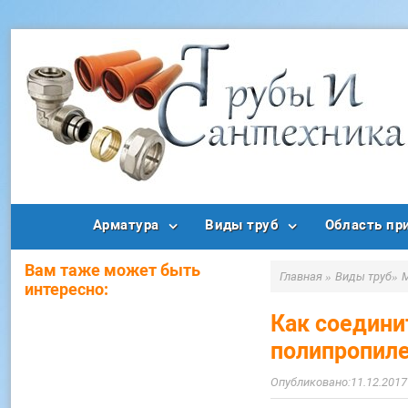
Арматура
Виды труб
Область пр
Вам таже может быть
Главная
»
Виды труб
»
интересно:
Как соедини
полипропил
11.12.2017