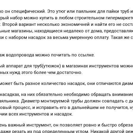
но он специфический. Это утюг или паяльник для пайки труб 
трый набор можно купить в любом строительном гипермаркете
у. Второй вариант несколько экономичней и найти его не сост
ьные магазины, находящиеся недалеко от дома, предоставл
и с набором насадок за весьма умеренную оплату. Такая же с
аж водопровода можно почитать по ссылке.
 аппарат для труб(утюжок) в магазинах инструментов можно
чных нужд этого более чем достаточно.
может быть разное количество насадок, они отличаются диам
асадках, на них обязательно необходимо обращать внимание 
паяльника. Диаметр монтируемой трубы должен совпадать с д
зовый процесс, и исправить его в дальнейшем не получится, 
чии всех инструментов и насадок.
нь важный инструмент, он позволяет ровно и быстро обреза
даже резать их под определенным углом. Никакой другой ре