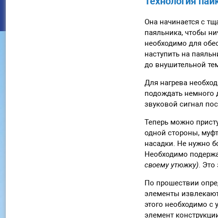
Технология пай
Она начинается с тщ
паяльника, чтобы ни
необходимо для обе
наступить на паяльн
до внушительной те
Для нагрева необход
подождать немного 
звуковой сигнал пос
Теперь можно присту
одной стороны, муфту
насадки. Не нужно 
Необходимо подержа
своему утюжку)
. Это
По прошествии опре
элементы извлекают
этого необходимо с 
элемент конструкции