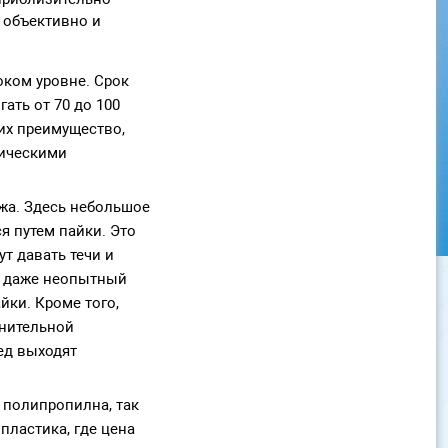
 объективно и
оком уровне. Срок
ать от 70 до 100
 их преимущество,
мическими
ажа. Здесь небольшое
я путем пайки. Это
т давать течи и
ак даже неопытный
йки. Кроме того,
лнительной
ед выходят
 полипропилна, так
пластика, где цена