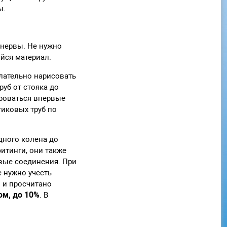
ы.
 нервы. Не нужно
ийся материал.
лательно нарисовать
руб от стояка до
ироваться впервые
тиковых труб по
дного колена до
фитинги, они также
овые соединения. При
 нужно учесть
 и просчитано
ом, до 10%
. В