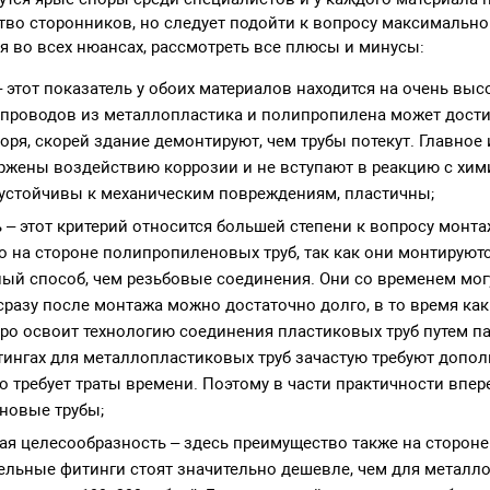
тво сторонников, но следует подойти к вопросу максимально
я во всех нюансах, рассмотреть все плюсы и минусы:
 этот показатель у обоих материалов находится на очень выс
проводов из металлопластика и полипропилена может достиг
воря, скорей здание демонтируют, чем трубы потекут. Главное
ржены воздействию коррозии и не вступают в реакцию с хи
устойчивы к механическим повреждениям, пластичны;
 – этот критерий относится большей степени к вопросу монт
 на стороне полипропиленовых труб, так как они монтируютс
ый способ, чем резьбовые соединения. Они со временем могу
 сразу после монтажа можно достаточно долго, в то время к
ро освоит технологию соединения пластиковых труб путем па
ингах для металлопластиковых труб зачастую требуют допо
то требует траты времени. Поэтому в части практичности впер
новые трубы;
я целесообразность – здесь преимущество также на стороне
ельные фитинги стоят значительно дешевле, чем для металло