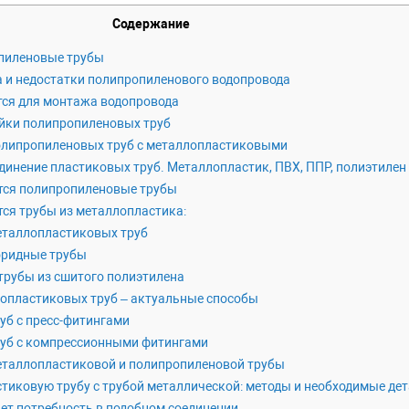
Содержание
пиленовые трубы
и недостатки полипропиленового водопровода
ся для монтажа водопровода
йки полипропиленовых труб
олипропиленовых труб с металлопластиковыми
инение пластиковых труб. Металлопластик, ПВХ, ППР, полиэтилен
тся полипропиленовые трубы
ся трубы из металлопластика:
еталлопластиковых труб
ридные трубы
рубы из сшитого полиэтилена
опластиковых труб – актуальные способы
уб с пресс-фитингами
руб с компрессионными фитингами
еталлопластиковой и полипропиленовой трубы
тиковую трубу с трубой металлической: методы и необходимые де
ет потребность в подобном соединении