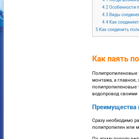
4.2
Особенности п
4.3
Виды соединен
4.4
Как соединяет
5
Как соединить пол
Как паять п
Полипропиленовые т
монтажа, а главное,
полипропиленовые тр
водопровод своими 
Преимущества и
Сразу необходимо ра
полипропилен или м
По этому поводу вед