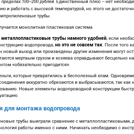
 пределах 100–200 рублей
. Единственный плюс – нет необходи
ию и работать с высокой температурой, но этого не достаточ
липропиленовые трубы.
лучается монолитная пластиковая система
о металлопластиковые трубы намного удобней
, если необх
но это не совсем так
онструкцию водопровода,
. После того 
ан новый выход или произведены другие изменения могут ост
стаются мертвым грузом и хозяева оправдывают бесцельно н
нтом «обязательно пригодится».
еньги, которые превратились в бесполезный хлам. Одноврем
оединения аккуратно обрезаются и выбрасываются, так как 
ованию. Новые элементы водопроводной конструкции быстр
уатацию.
я для монтажа водопровода
еновые трубы выиграли сравнение с металлопластиковыми, д
нология работы именно с ними. Начинать необходимо с инст