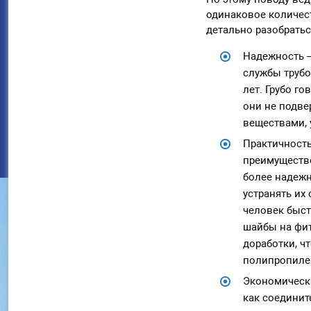
одинаковое количес
детально разобратьс
Надежность –
службы трубо
лет. Грубо го
они не подве
веществами, 
Практичность
преимущество
более надежн
устранять их
человек быст
шайбы на фит
доработки, ч
полипропиле
Экономическа
как соединит