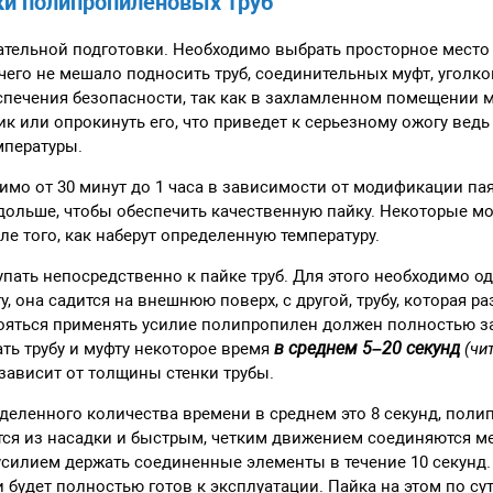
ки полипропиленовых труб
ательной подготовки. Необходимо выбрать просторное место
чего не мешало подносить труб, соединительных муфт, уголко
спечения безопасности, так как в захламленном помещении 
ик или опрокинуть его, что приведет к серьезному ожогу ведь
мпературы.
имо от 30 минут до 1 часа в зависимости от модификации па
дольше, чтобы обеспечить качественную пайку. Некоторые м
ле того, как наберут определенную температуру.
пать непосредственно к пайке труб. Для этого необходимо оде
, она садится на внешнюю поверх, с другой, трубу, которая р
бояться применять усилие полипропилен должен полностью з
в среднем 5–20 секунд
ть трубу и муфту некоторое время
(чит
 зависит от толщины стенки трубы.
деленного количества времени в среднем это 8 секунд, пол
ся из насадки и быстрым, четким движением соединяются м
усилием держать соединенные элементы в течение 10 секунд.
 будет полностью готов к эксплуатации. Пайка на этом по су