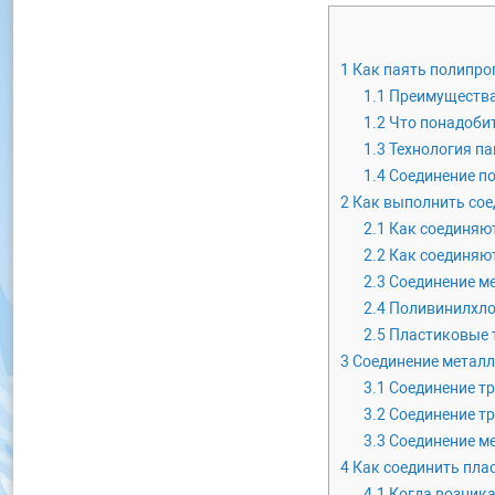
1
Как паять полипро
1.1
Преимущества 
1.2
Что понадобит
1.3
Технология па
1.4
Соединение п
2
Как выполнить соед
2.1
Как соединяю
2.2
Как соединяют
2.3
Соединение м
2.4
Поливинилхло
2.5
Пластиковые т
3
Соединение металл
3.1
Соединение тр
3.2
Соединение т
3.3
Соединение м
4
Как соединить плас
4.1
Когда возника