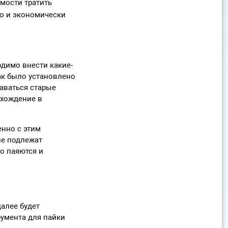
мости тратить
но и экономически
одимо внести какие-
как было установлено
аваться старые
ахождение в
енно с этим
не подлежат
о паяются и
алее будет
румента для пайки