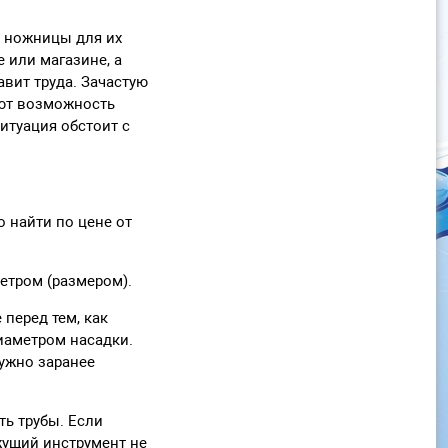
и ножницы для их
 или магазине, а
авит труда. Зачастую
яют возможность
итуация обстоит с
 найти по цене от
етром (размером).
перед тем, как
иаметром насадки.
нужно заранее
ть трубы. Если
жущий инструмент не