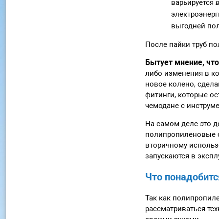
варьируется
в
электроэнерг
выгодней по
После пайки труб по
Бытует мнение, чт
либо изменения в к
новое колено, сдел
фитинги, которые о
чемодане с инструме
На самом деле это д
полипропиленовые с
вторичному использ
запускаются в экспл
Что понадобитс
Так как полипропил
рассматриваться тех