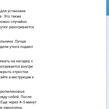
 для установки
в. Это также
можно случайно
 утюг разогревается
яльника. Лучше
одели утюга подают
вать на насадку, с
азогревается внутри
акрыть отростки.
айте в инструкции к
ипропиленовые
ежду собой. После
 Еще через 4–5 минут
ти закончена.