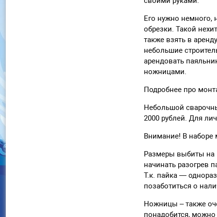
своими руками.
Его нужно немного, 
обрезки. Такой нехи
также взять в аренд
небольшие строител
арендовать паяльник
ножницами.
Подробнее про монт
Небольшой сварочный
2000 рублей. Для ли
Внимание! В наборе 
Размеры выбиты на н
начинать разогрев 
Т.к. пайка — однора
позаботиться о нали
Ножницы – также оче
понадобится, можно 