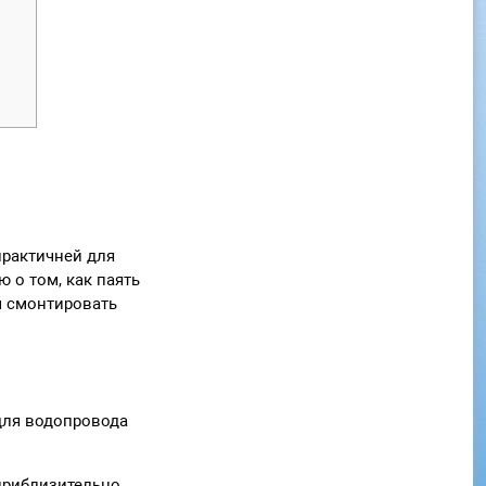
рактичней для
 о том, как паять
м смонтировать
для водопровода
 приблизительно