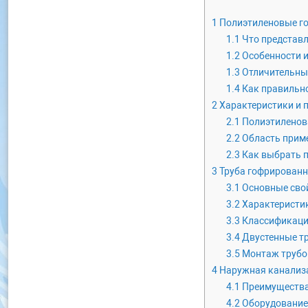
1
Полиэтиленовые г
1.1
Что представл
1.2
Особенности 
1.3
Отличительные
1.4
Как правильн
2
Характеристики и 
2.1
Полиэтиленова
2.2
Область прим
2.3
Как выбрать 
3
Труба гофрированна
3.1
Основные свой
3.2
Характеристик
3.3
Классификаци
3.4
Двустенные т
3.5
Монтаж трубо
4
Наружная канализ
4.1
Преимущества
4.2
Оборудование