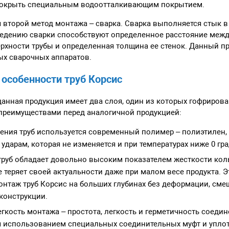
покрыть специальным водоотталкивающим покрытием.
 второй метод монтажа – сварка. Сварка выполняется стык в
едению сварки способствуют определенное расстояние межд
рхности трубы и определенная толщина ее стенок. Данный 
х сварочных аппаратов.
особенности труб Корсис
 данная продукция имеет два слоя, один из которых гофриров
реимуществами перед аналогичной продукцией:
ения труб используется современный полимер – полиэтилен,
ударам, которая не изменяется и при температурах ниже 0 гра
руб обладает довольно высоким показателем жесткости кол
е теряет своей актуальности даже при малом весе продукта. 
нтаж труб Корсис на больших глубинах без деформации, сме
конструкции.
егкость монтажа – простота, легкость и герметичность соедин
я использованием специальных соединительных муфт и уплот