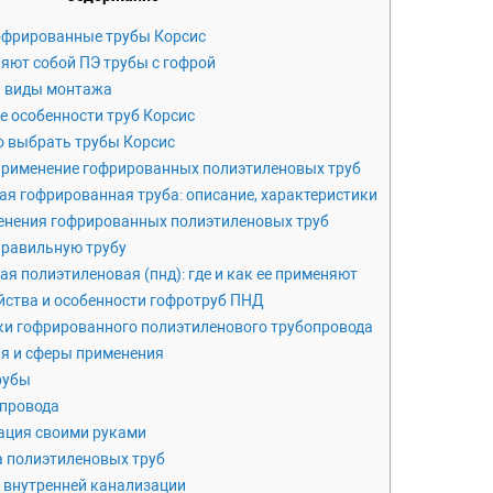
офрированные трубы Корсис
яют собой ПЭ трубы с гофрой
и виды монтажа
 особенности труб Корсис
о выбрать трубы Корсис
применение гофрированных полиэтиленовых труб
я гофрированная труба: описание, характеристики
енения гофрированных полиэтиленовых труб
правильную трубу
я полиэтиленовая (пнд): где и как ее применяют
ства и особенности гофротруб ПНД
и гофрированного полиэтиленового трубопровода
я и сферы применения
рубы
провода
ация своими руками
 полиэтиленовых труб
 внутренней канализации