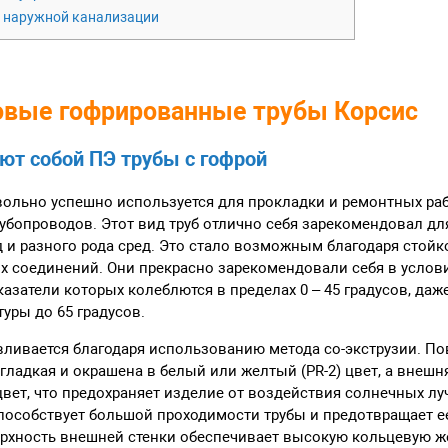
 наружной канализации
овые гофрированные трубы Корсис
ют собой ПЭ трубы с гофрой
вольно успешно используется для прокладки и ремонтных ра
убопроводов. Этот вид труб отлично себя зарекомендовал дл
 и разного рода сред. Это стало возможным благодаря стойко
х соединений. Они прекрасно зарекомендовали себя в услов
казатели которых колеблются в пределах 0 – 45 градусов, да
уры до 65 градусов.
вливается благодаря использованию метода cо-экструзии. По
 гладкая и окрашена в белый или желтый (PR-2) цвет, а внешн
вет, что предохраняет изделие от воздействия солнечных луч
пособствует большой проходимости трубы и предотвращает е
рхность внешней стенки обеспечивает высокую кольцевую же