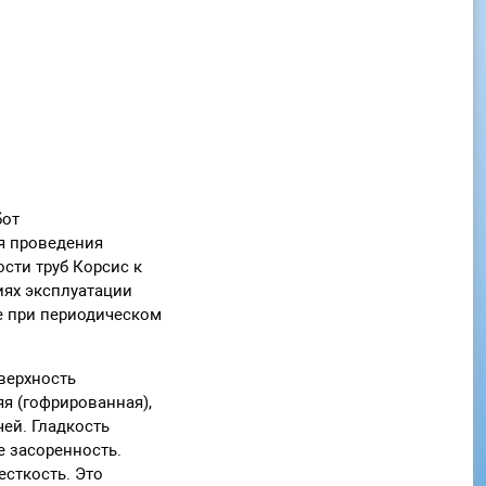
бот
я проведения
сти труб Корсис к
иях эксплуатации
же при периодическом
верхность
яя (гофрированная),
ей. Гладкость
е засоренность.
сткость. Это