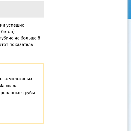
ции успешно
 бетон).
убине не больше 8-
Этот показатель
же комплексных
 Маршала
фрированные трубы