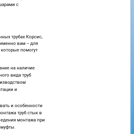
шарами с
ных трубах Корсис,
именно вам – для
 которые помогут
ание на наличие
ного вида труб
оизводством
атации и
вать и особенности
монтажа труб стык в
ведения монтажа при
 муфты.