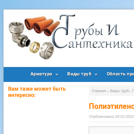
Арматура
Виды труб
Область пр
Вам таже может быть
Главная
»
Виды труб
»
интересно:
Полиэтилен
28.02.2023