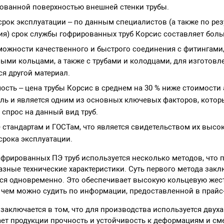
ованной поверхностью внешней стенки трубы.
рок эксплуатации – по данным специалистов (а также по рез
я) срок службы гофрированных труб Корсис составляет больш
ожности качественного и быстрого соединения с фитингами
ыми кольцами, а также с трубами и колодцами, для изготовл
я другой материал.
ость – цена трубы Корсис в среднем на 30 % ниже стоимости
ель и является одним из основных ключевых факторов, кото
прос на данный вид труб.
 стандартам и ГОСТам, что является свидетельством их высок
срока эксплуатации.
офрированных ПЭ труб используется несколько методов, что
зные технические характеристики. Суть первого метода заклю
ся одновременно. Это обеспечивает высокую кольцевую жест
 чем можно судить по информации, предоставленной в прайс-
 заключается в том, что для производства используется двух
ает продукции прочность и устойчивость к деформациям и с