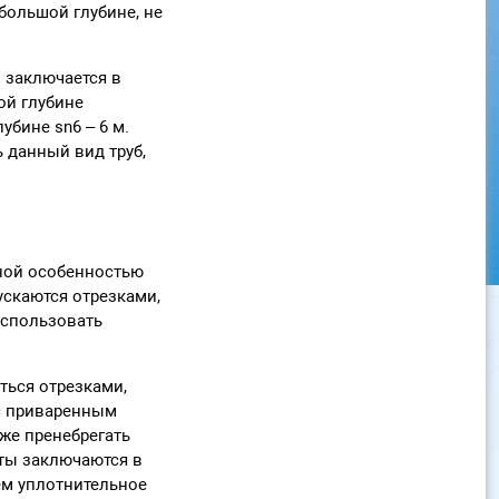
большой глубине, не
 заключается в
ой глубине
убине sn6 – 6 м.
 данный вид труб,
ьной особенностью
ускаются отрезками,
использовать
аться отрезками,
 с приваренным
же пренебрегать
ты заключаются в
тем уплотнительное