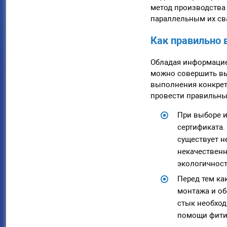
метод производства
параллельным их св
Как правильно 
Обладая информацие
можно совершить вы
выполнения конкрет
провести правильны
При выборе и
сертификата.
существует н
некачественн
экологичнос
Перед тем ка
монтажа и об
стык необход
помощи фитин