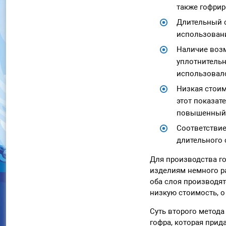
также гофрир
Длительный с
использовани
Наличие возм
уплотнительн
использовалс
Низкая стоим
этот показат
повышенный с
Соответствие
длительного 
Для производства г
изделиям немного ра
оба слоя производят
низкую стоимость, о
Суть второго метода
гофра, которая прид