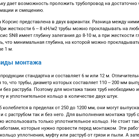
ку дает возможность проложить трубопровод на достаточно 
рмации и смещению.
 Корсис представлена в двух вариантах. Разница между ними
При жесткости 6 – 8 кН/м2 трубы можно прокладывать на люб
сис SN8 имеет глубину залегания до 8-10 м, а при жесткости гл
ь, что минимальная глубина, на которой можно прокладывать
е 1 м.
 виды монтажа
продукции стандартна и составляет 6 м или 12 м. Отличител
я то, что трубы, диаметр которых составляет 110 – 200 мм вып
 и без раструба. Поэтому для монтажа таких труб необходимо 
у и уплотнительное кольцо в количестве двух штук.
б колеблется в пределах от 250 до 1200 мм, они могут выпуск
. и с раструбом так и без него. Для выполнения монтажа труб
о использовать только уплотнительное кольцо. Не стоит так
аботами, которые нужно провести перед монтажом. Эти рабо
 кольцо уплотнения, муфту или раструб от грязи и пыли. А за