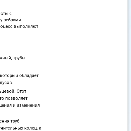
 стык.
у ребрами
процесс выполняют
анный, трубы
 который обладает
дусов.
ьцевой. Этот
Это позволяет
щения и изменения
ения труб
нительных колец, а