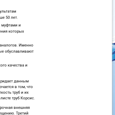
ультатам
е 50 лет.
, муфтами и
ения которых
 аналогов. Именно
рые обуславливают
ого качества и
 придает данным
чается в том, что
кость труб и их
листе труб Корсис.
арочная внешняя
мещению. Третий