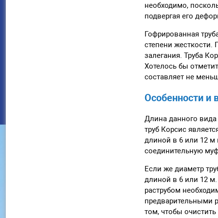
необходимо, посколь
подвергая его дефо
Гофрированная труба
степени жесткости. 
залегания. Труба Кор
Хотелось бы отметит
составляет не меньш
Особенности и
Длина данного вида 
труб Корсис являетс
длиной в 6 или 12 м
соединительную муфт
Если же диаметр тру
длиной в 6 или 12 м
раструбом необходим
предварительными р
том, чтобы очистить