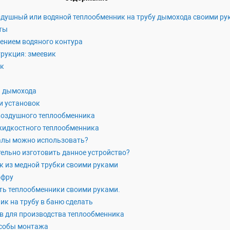
здушный или водяной теплообменник на трубу дымохода своими ру
ты
ением водяного контура
рукция: змеевик
ак
я дымохода
и установок
воздушного теплообменника
жидкостного теплообменника
алы можно использовать?
ельно изготовить данное устройство?
 из медной трубки своими руками
офру
ать теплообменники своими руками.
к на трубу в баню сделать
 для производства теплообменника
собы монтажа