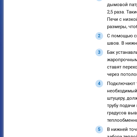
дымовой патр
2,5 раза. Та
Печи с низко
размеры, что
С помощью св
швов. В нижн
Бак устанавл
жаропрочным
ставят перех
через потолок
Подключают т
необходимый 
штуцеру, дол
трубу подачи
градусов выв
теплообменн
В нижней точ
забора тепло