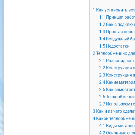
1
Как установить во
1.1
Принцип рабо
1.2
Бак с подключ
1.3
Простая конст
1.4
Воздушный б
1.5
Недостатки
2
Теплообменник дл
2.1
Разновидност
2.2
Конструкция 
2.3
Конструкция 
2.4
Какие матери
2.5
Как самостоят
2.6
Теплообменник
2.7
Используем г
3
Как и из чего сдел
4
Какой теплообменни
4.1
Виды металлов
4.2
Основные спо