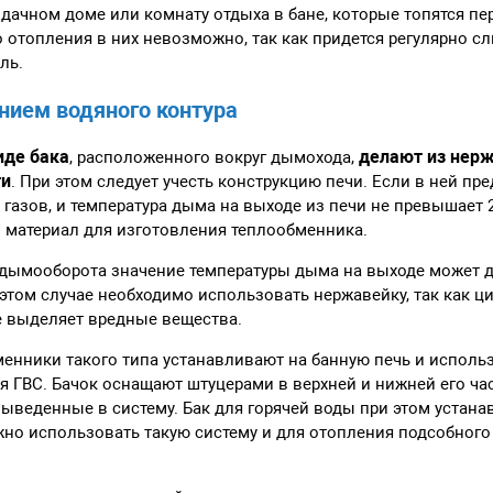
 дачном доме или комнату отдыха в бане, которые топятся пе
 отопления в них невозможно, так как придется регулярно сл
ль.
нием водяного контура
иде бака
делают из нерж
, расположенного вокруг дымохода,
ти
. При этом следует учесть конструкцию печи. Если в ней п
азов, и температура дыма на выходе из печи не превышает 
 материал для изготовления теплообменника.
 дымооборота значение температуры дыма на выходе может д
 этом случае необходимо использовать нержавейку, так как 
е выделяет вредные вещества.
енники такого типа устанавливают на банную печь и использ
я ГВС. Бачок оснащают штуцерами в верхней и нижней его час
ыведенные в систему. Бак для горячей воды при этом устан
жно использовать такую систему и для отопления подсобног