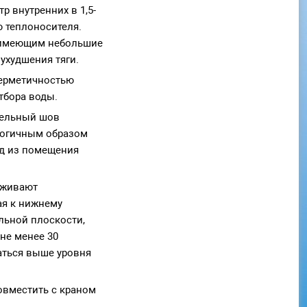
 внутренних в 1,5-
ю теплоносителя.
, имеющим небольшие
ухудшения тяги.
герметичностью
тбора воды.
тельный шов
логичным образом
од из помещения
рживают
ая к нижнему
альной плоскости,
не менее 30
аться выше уровня
овместить с краном