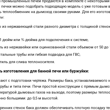
 промышленных печей продаются в комплекте с некоторыми
й печки можно подобрать подходящую модель с уже готовым 
ь теплообменник на дымоход своими руками. Для его изгот
лы:
ы из нержавеющей стали разного диаметра с толщиной стенок 
 1 дюйм или ¾ дюйма для подключения к системе;
ль из нержавейки или оцинкованной стали объемом от 50 до 
тальные трубы или гибкая подводка для ГВС;
иль для слива теплоносителя.
ь изготовления для банной печи или буржуйки:
ают с подготовки чертежа. Размеры бака, устанавливаемого 
трубы и типа печи. Печи простой конструкции с прямым дым
ературой дымовых газов на выходе, поэтому размеры тепло
чно большими: до 0,5 м высотой.
ренних стенок бака должен обеспечивать плотную посадку т