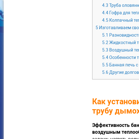
4.3
Труба оловян
4.4
Гофра для те
4.5
Колпачный те
5
Изготавливаем свои
5.1
Разновидност
5.2
Жидкостный т
5.3
Воздушный те
5.4
Особенности т
5.5
Банная печь с
5.6
Другие долгов
Как установ
трубу дымо
Эффективность бан
воздушным теплоо
задачи: нагреть вод