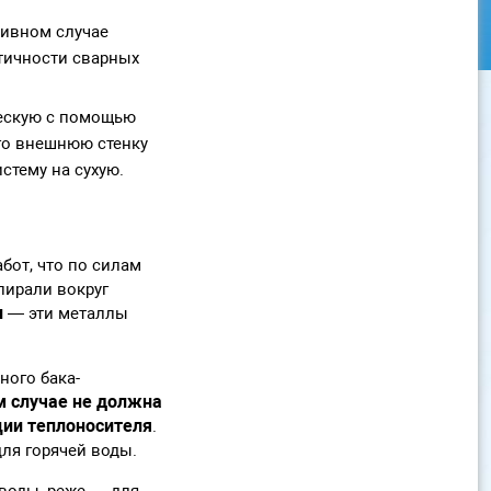
тивном случае
етичности сварных
ческую с помощью
го внешнюю стенку
стему на сухую.
бот, что по силам
спирали вокруг
и
— эти металлы
ного бака-
м случае не должна
ции теплоносителя
.
ля горячей воды.
воды, реже — для