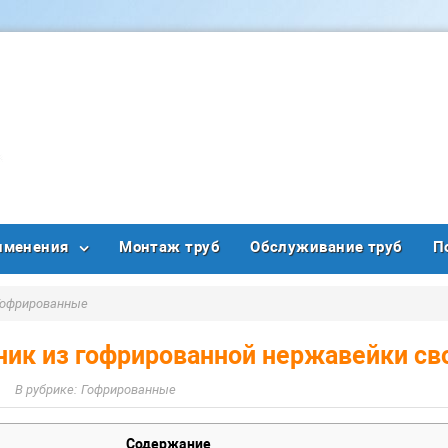
именения
Монтаж труб
Обслуживание труб
П
Гофрированные
ик из гофрированной нержавейки св
Гофрированные
Содержание