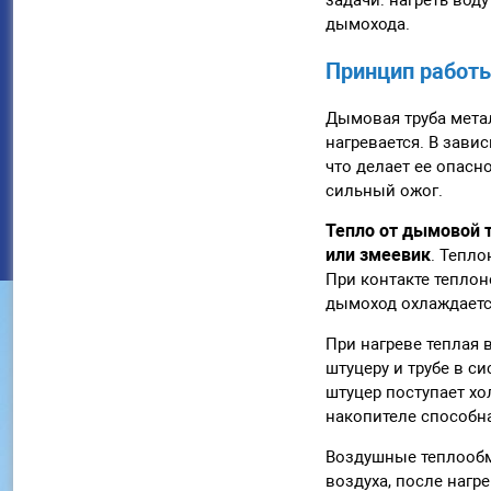
дымохода.
Принцип работ
Дымовая труба метал
нагревается. В зави
что делает ее опасн
сильный ожог.
Тепло от дымовой т
или змеевик
. Тепло
При контакте теплон
дымоход охлаждается
При нагреве теплая 
штуцеру и трубе в с
штуцер поступает хо
накопителе способна
Воздушные теплообм
воздуха, после нагр