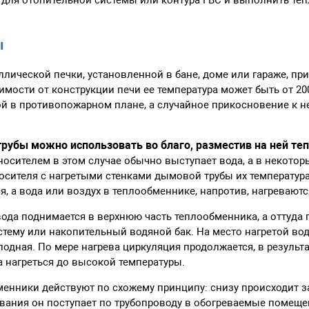
ы
лической печки, установленной в бане, доме или гараже, при
симости от конструкции печи ее температура может быть от 200
ой в противопожарном плане, а случайное прикосновение к 
рубы можно использовать во благо, разместив на ней те
носителем в этом случае обычно выступает вода, а в некотор
осителя с нагретыми стенками дымовой трубы их температур
, а вода или воздух в теплообменнике, напротив, нагреваютс
вода поднимается в верхнюю часть теплообменника, а оттуда
истему или накопительный водяной бак. На место нагретой во
лодная. По мере нагрева циркуляция продолжается, в результа
 нагреться до высокой температуры.
енники действуют по схожему принципу: снизу происходит з
евания он поступает по трубопроводу в обогреваемые помеще