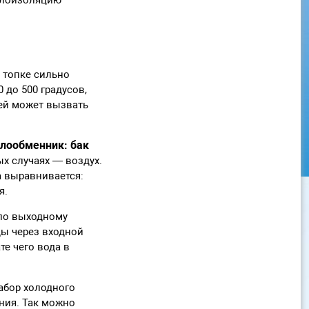
 топке сильно
 до 500 градусов,
ней может вызвать
плообменник: бак
ых случаях — воздух.
а выравнивается:
я.
 по выходному
ды через входной
те чего вода в
абор холодного
ния. Так можно