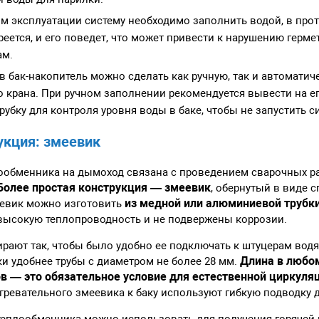
м эксплуатации систему необходимо заполнить водой, в про
реется, и его поведет, что может привести к нарушению герм
ам.
в бак-накопитель можно сделать как ручную, так и автомати
 крана. При ручном заполнении рекомендуется вывести на е
убку для контроля уровня воды в баке, чтобы не запустить си
укция: змеевик
ообменника на дымоход связана с проведением сварочных ра
Более простая конструкция — змеевик
, обернутый в виде 
из медной или алюминиевой трубк
евик можно изготовить
 высокую теплопроводность и не подвержены коррозии.
рают так, чтобы было удобно ее подключать к штуцерам водя
Длина в любо
ки удобнее трубы с диаметром не более 28 мм.
в — это обязательное условие для естественной циркуля
ревательного змеевика к баку используют гибкую подводку д
теплообменника можно использовать для получения горячей 