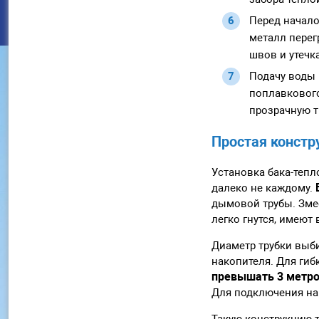
Перед начало
металл перег
швов и утечк
Подачу воды 
поплавкового
прозрачную тр
Простая констр
Установка бака-тепл
далеко не каждому.
дымовой трубы. Зме
легко гнутся, имеют
Диаметр трубки выби
накопителя. Для гиб
превышать 3 метро
Для подключения наг
Такую конструкцию 