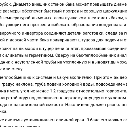
убок. Диаметр внешних стенок бака может превышать диаметр
кие размеры обеспечат быстрый прогрев и хорошую циркуляци
й температурой дымовых газов лучше комплектовать баком
бы ускорит его прогрев и избежать образования конденсата и 
арочного инвертора соединяют детали заготовки, следя за 
ей и верхней части бака приваривают штуцера для подачи и о
ивают на дымовой штуцер печи внатяг, промазывая соедини
 силикатным герметиком. Сверху на бак-теплообменник ана
одник с неутепленной трубы на утепленную и выводят дымох
 или стену.
еплообменник к системе и баку-накопителю. При этом выде
градус наклона: труба подачи холодной воды, подсоединяем
жна иметь угол не менее 1-2 градусов относительно горизонт
 нагретой воду подсоединяют к верхнему штуцеру и с уклоном 
одят к накопительной емкости. Накопитель должен располаг
ика.
ке системы устанавливают сливной кран. В бане его можно с
й воды для парилки.