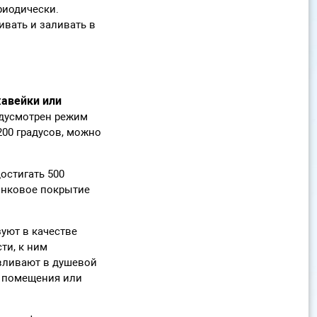
риодически.
ивать и заливать в
авейки или
редусмотрен режим
200 градусов, можно
остигать 500
цинковое покрытие
уют в качестве
ти, к ним
авливают в душевой
о помещения или