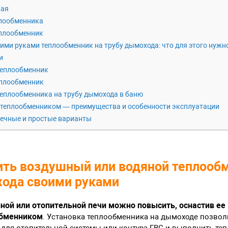
ная
плообменника
плообменник
ми руками теплообменник на трубу дымохода: что для этого нужн
и
еплообменник
плообменник
еплообменника на трубу дымохода в баню
 теплообменником — преимущества и особенности эксплуатации
ечные и простые варианты
ить воздушный или водяной теплооб
хода своими руками
ной или отопительной печи можно повысить, оснастив ее
бменником
. Установка теплообменника на дымоходе позвол
у для отопительной системы или контура ГВС и выполнить т