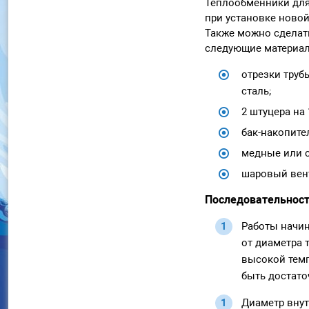
Теплообменники для
при установке ново
Также можно сделат
следующие материа
отрезки труб
сталь;
2 штуцера на
бак-накопите
медные или с
шаровый вент
Последовательност
Работы начин
от диаметра 
высокой темп
быть достато
Диаметр внут