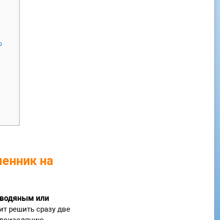
о
менник на
 водяным или
ит решить сразу две
еплоизоляцию